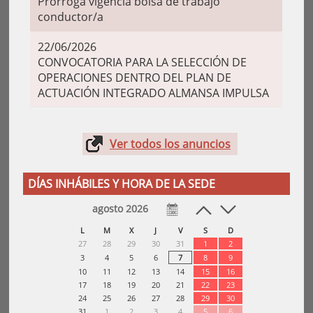
Prórroga vigencia bolsa de trabajo
conductor/a
22/06/2026
CONVOCATORIA PARA LA SELECCIÓN DE
OPERACIONES DENTRO DEL PLAN DE
ACTUACIÓN INTEGRADO ALMANSA IMPULSA
Ver todos los anuncios
DÍAS INHÁBILES Y HORA DE LA SEDE
agosto 2026
L
M
X
J
V
S
D
27
28
29
30
31
1
2
3
4
5
6
7
8
9
10
11
12
13
14
15
16
17
18
19
20
21
22
23
24
25
26
27
28
29
30
31
1
2
3
4
5
6